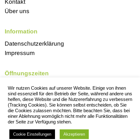
Kontakt
Über uns
Information
Datenschutzerklärung
Impressum
Öffnungszeiten
Mo, So und Feiertags geschlossen
Wir nutzen Cookies auf unserer Website. Einige von ihnen
sind essenziell für den Betrieb der Seite, während andere uns
Di 9-18 Uhr
helfen, diese Website und die Nutzererfahrung zu verbessern
Mi 13-18 Uhr
(Tracking Cookies). Sie können selbst entscheiden, ob Sie
die Cookies zulassen möchten. Bitte beachten Sie, dass bei
Do 13-18 Uhr
einer Ablehnung womöglich nicht mehr alle Funktionalitäten
der Seite zur Verfügung stehen.
Fr 13-18 Uhr
Sa 9-13 Uhr
Cookie Einstellungen
Akzeptieren