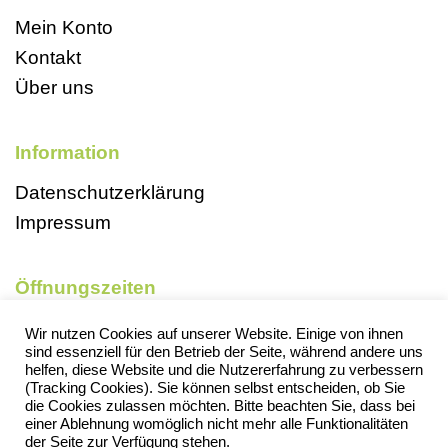
Mein Konto
Kontakt
Über uns
Information
Datenschutzerklärung
Impressum
Öffnungszeiten
Mo, So und Feiertags geschlossen
Wir nutzen Cookies auf unserer Website. Einige von ihnen
sind essenziell für den Betrieb der Seite, während andere uns
Di 9-18 Uhr
helfen, diese Website und die Nutzererfahrung zu verbessern
Mi 13-18 Uhr
(Tracking Cookies). Sie können selbst entscheiden, ob Sie
die Cookies zulassen möchten. Bitte beachten Sie, dass bei
Do 13-18 Uhr
einer Ablehnung womöglich nicht mehr alle Funktionalitäten
der Seite zur Verfügung stehen.
Fr 13-18 Uhr