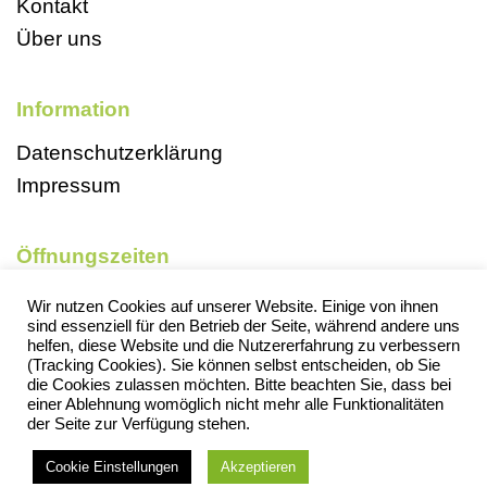
Kontakt
Über uns
Information
Datenschutzerklärung
Impressum
Öffnungszeiten
Mo, So und Feiertags geschlossen
Wir nutzen Cookies auf unserer Website. Einige von ihnen
sind essenziell für den Betrieb der Seite, während andere uns
Di 9-18 Uhr
helfen, diese Website und die Nutzererfahrung zu verbessern
Mi 13-18 Uhr
(Tracking Cookies). Sie können selbst entscheiden, ob Sie
die Cookies zulassen möchten. Bitte beachten Sie, dass bei
Do 13-18 Uhr
einer Ablehnung womöglich nicht mehr alle Funktionalitäten
der Seite zur Verfügung stehen.
Fr 13-18 Uhr
Sa 9-13 Uhr
Cookie Einstellungen
Akzeptieren