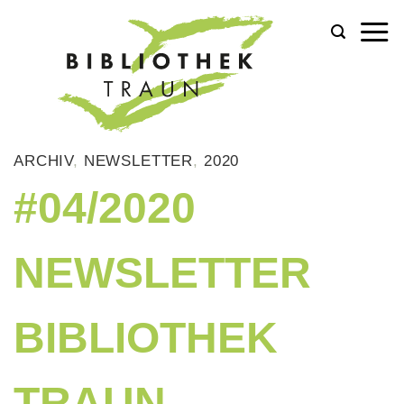
Zum
Inhalt
springen
ARCHIV
,
NEWSLETTER
,
2020
#04/2020
NEWSLETTER
BIBLIOTHEK
TRAUN