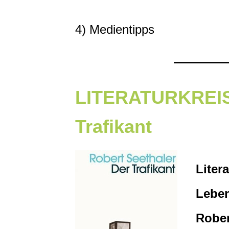
4) Medientipps
LITERATURKREIS:
Trafikant
Liter
Leben
Rober