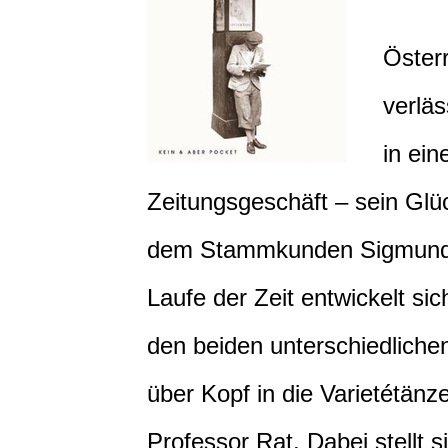
Öster
verläs
in ein
Zeitungsgeschäft – sein Glü
dem Stammkunden Sigmund Fr
Laufe der Zeit entwickelt s
den beiden unterschiedliche
über Kopf in die Varietétänze
Professor Rat. Dabei stellt 