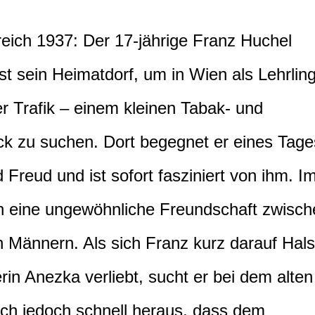
reich 1937: Der 17-jährige Franz Huchel
st sein Heimatdorf, um in Wien als Lehrlin
er Trafik – einem kleinen Tabak- und
ck zu suchen. Dort begegnet er eines Tage
eud und ist sofort fasziniert von ihm. I
ich eine ungewöhnliche Freundschaft zwisc
n Männern. Als sich Franz kurz darauf Hals
rin Anezka verliebt, sucht er bei dem alten
sich jedoch schnell heraus, dass dem