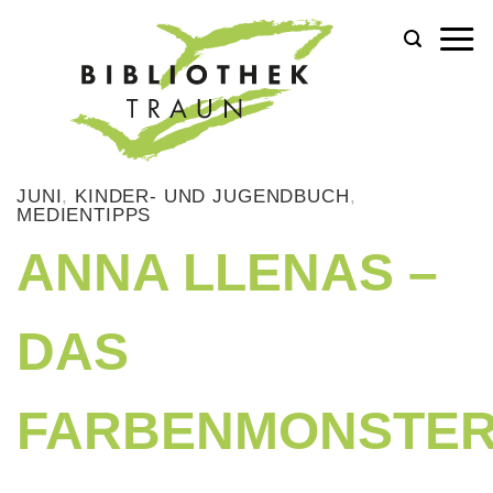
Zum
Inhalt
springen
JUNI
,
KINDER- UND JUGENDBUCH
,
MEDIENTIPPS
ANNA LLENAS –
DAS
FARBENMONSTE