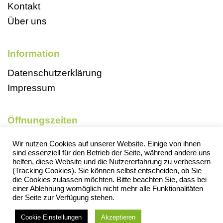
Kontakt
Über uns
Information
Datenschutzerklärung
Impressum
Öffnungszeiten
Mo, So und Feiertags geschlossen
Wir nutzen Cookies auf unserer Website. Einige von ihnen
sind essenziell für den Betrieb der Seite, während andere uns
Di 9-18 Uhr
helfen, diese Website und die Nutzererfahrung zu verbessern
Mi 13-18 Uhr
(Tracking Cookies). Sie können selbst entscheiden, ob Sie
die Cookies zulassen möchten. Bitte beachten Sie, dass bei
Do 13-18 Uhr
einer Ablehnung womöglich nicht mehr alle Funktionalitäten
der Seite zur Verfügung stehen.
Fr 13-18 Uhr
Sa 9-13 Uhr
Cookie Einstellungen
Akzeptieren