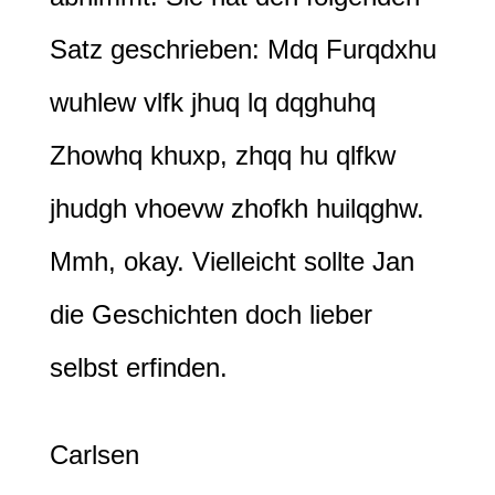
Satz geschrieben: Mdq Furqdxhu
wuhlew vlfk jhuq lq dqghuhq
Zhowhq khuxp, zhqq hu qlfkw
jhudgh vhoevw zhofkh huilqghw.
Mmh, okay. Vielleicht sollte Jan
die Geschichten doch lieber
selbst erfinden.
Carlsen