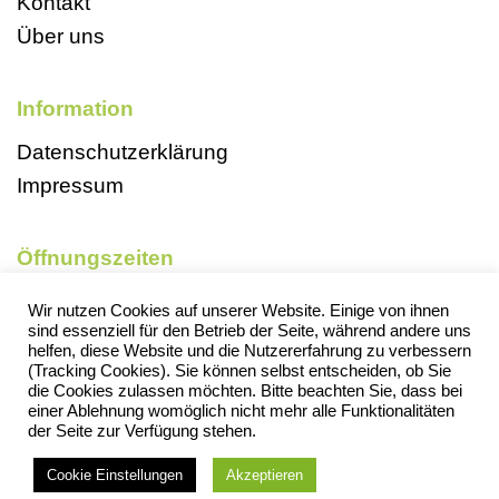
Kontakt
Über uns
Information
Datenschutzerklärung
Impressum
Öffnungszeiten
Mo, So und Feiertags geschlossen
Wir nutzen Cookies auf unserer Website. Einige von ihnen
sind essenziell für den Betrieb der Seite, während andere uns
Di 9-18 Uhr
helfen, diese Website und die Nutzererfahrung zu verbessern
Mi 13-18 Uhr
(Tracking Cookies). Sie können selbst entscheiden, ob Sie
die Cookies zulassen möchten. Bitte beachten Sie, dass bei
Do 13-18 Uhr
einer Ablehnung womöglich nicht mehr alle Funktionalitäten
der Seite zur Verfügung stehen.
Fr 13-18 Uhr
Sa 9-13 Uhr
Cookie Einstellungen
Akzeptieren