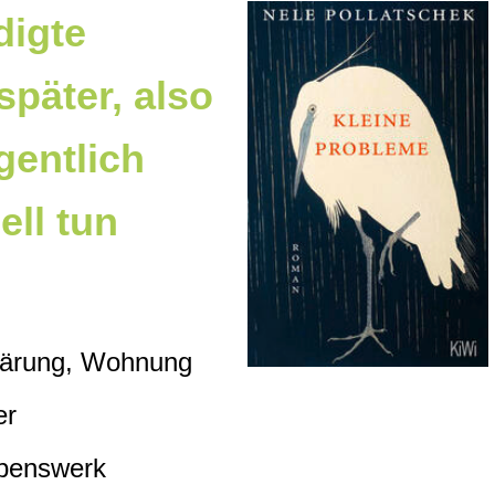
digte
später, also
gentlich
ell tun
lärung, Wohnung
er
benswerk