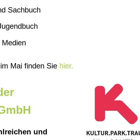
 und Sachbuch
 Jugendbuch
e Medien
 im Mai finden Sie
hier.
der
 GmbH
hlreichen und