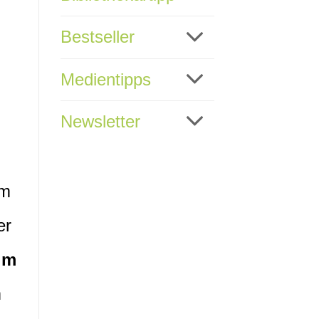
Bestseller
Medientipps
Newsletter
em
er
im
m