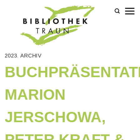
Zum
Inhalt
springen
2023
,
ARCHIV
BUCHPRÄSENTAT
MARION
JERSCHOWA,
PETER KRAFT &